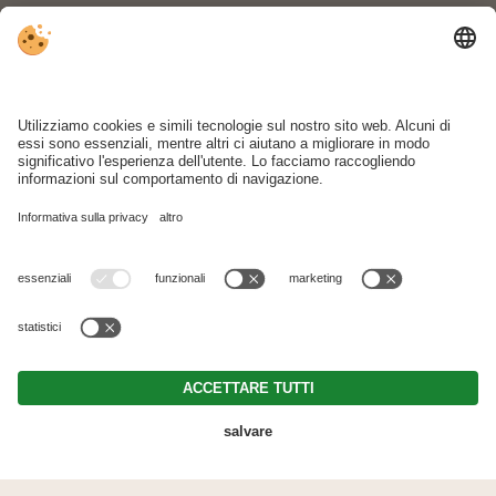
+39 0474 950 163
.
info@tiefentalhof.com
ARRIVO
Part. IVA IT01511310219 . CIN: IT021052B52BZFIRBF .
Note legali
.
Direttiva privacy
.
Impostazioni cookie individuali
.
© Webdesign by