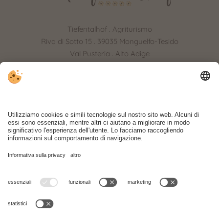
Tiefentalhof . Agriturismo
Riva di Sotto 15 . 39035 Monguelfo-Tesido
Val Pusteria . Alto Adige
+39 0474 950 163
.
info@tiefentalhof.com
ARRIVO